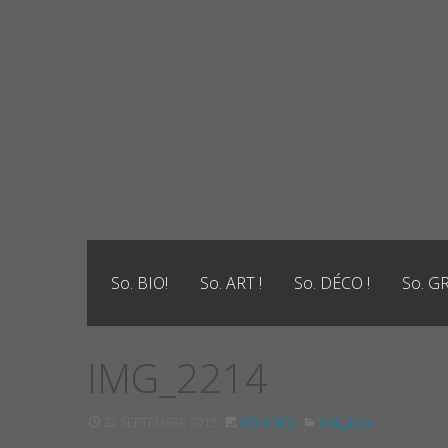
Skip
to
content
So. BIO!
So. ART !
So. DÉCO !
So. G
IMG_2214
22 SEPTEMBRE 2015
675 × 900
IMG_2214