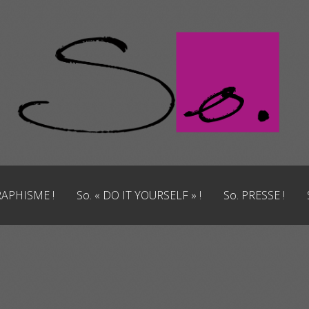
RAPHISME !
So. « DO IT YOURSELF » !
So. PRESSE !